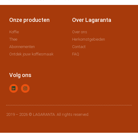
Onze producten
Over Lagaranta
Koffie
Over ons
Thee
Herkomstgebieden
Abonnementen
Contact
Ontdek jouw koffiesmaak
FAQ
Volg ons
2019 – 2026 © LAGARANTA. All rights reserved.