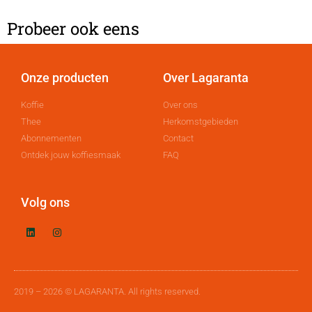
Probeer ook eens
Onze producten
Over Lagaranta
Koffie
Over ons
Thee
Herkomstgebieden
Abonnementen
Contact
Ontdek jouw koffiesmaak
FAQ
Volg ons
2019 – 2026 © LAGARANTA. All rights reserved.